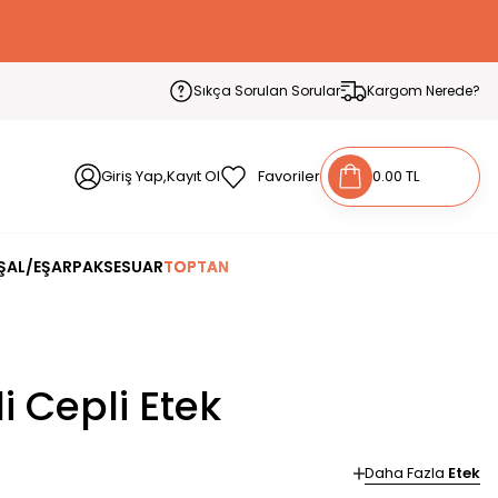
Sıkça Sorulan Sorular
Kargom Nerede?
Giriş Yap,Kayıt Ol
Favoriler
0.00 TL
ŞAL/EŞARP
AKSESUAR
TOPTAN
li Cepli Etek
Daha Fazla
Etek