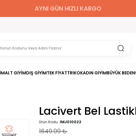
AYNI GÜN HIZLI KARGO
İM
ALT GİYİM
DIŞ GİYİM
TEK FİYAT
TRİKO
KADIN GİYİM
BÜYÜK BEDEN
Lacivert Bel Lastik
Ürün Kodu :
IMJ010022
1649.99
₺