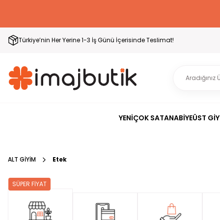
Türkiye’nin Her Yerine 1-3 İş Günü İçerisinde Teslimat!
YENİ
ÇOK SATAN
ABİYE
ÜST GİY
ALT GİYİM
Etek
SÜPER FİYAT