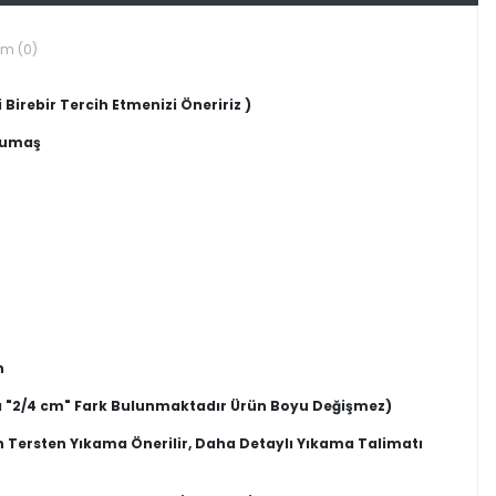
um (0)
 Birebir Tercih Etmenizi Öneririz )
 kumaş
n
 "2/4 cm" Fark Bulunmaktadır Ürün Boyu Değişmez)
n Tersten Yıkama Önerilir, Daha Detaylı Yıkama Talimatı