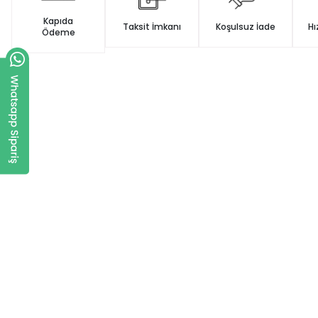
Kapıda
Taksit İmkanı
Koşulsuz İade
Hı
Ödeme