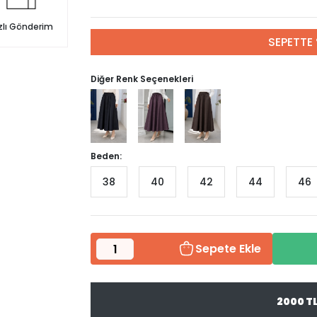
zlı Gönderim
SEPETTE 
Diğer Renk Seçenekleri
Beden:
38
40
42
44
46
Sepete Ekle
2000 T