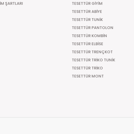
Türkiye'nin her yerine hızlı kargo seçeneğiyle gön
ŞİM ŞARTLARI
TESETTÜR GİYİM
seçeneği ile sipariş verilecek olunursa kapıda öde
TESETTÜR ABİYE
Kapıda Ödeme
TESETTÜR TUNİK
Türkiye'nin her yerine Kapıda Ödemeli sipariş vereb
TESETTÜR PANTOLON
aracılık etmesi sebebiyle +29.99 TL Kapıda Ödeme
TESETTÜR KOMBİN
Teslimat Süresi
TESETTÜR ELBİSE
TESETTÜR TRENÇKOT
Tüm Siparişleriniz PTT KARGO Güvencesi ile 2-5 iş g
süre 7 güne kadar uzayabilmektedir
TESETTÜR TRİKO TUNİK
TESETTÜR TRİKO
TESETTÜR MONT