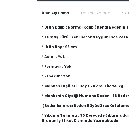
Ürün Açıklama
Teslimat ve İade
Yor
* Ürün Kalıp : Normal Kalıp ( Kendi Bedeninizi
* Kumaş Türü : Yeni Sezona Uygun İnce kot
* Ürün Boy : 95 cm
* Astar : Yok
* Fermuar : Yok
* Esneklik : Yok
* Manken Ölçüleri : Boy 1.70 cm Kilo:55 kg
* Mankenin Giydiği Numune Beden : 38 Bede
(Bedenler Arası Beden Büyüdükce Ortalama
* Yıkama Talimatı : 30 Derecede Sıktırmada
Ürünün İç Etiket Kısmında Yazmaktadır