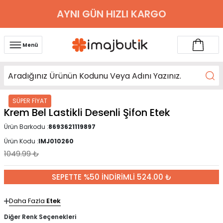
AYNI GÜN HIZLI KARGO
Menü
SÜPER FİYAT
Krem Bel Lastikli Desenli Şifon Etek
Ürün Barkodu :
8693621119897
Ürün Kodu :
IMJ010260
1049.99
₺
SEPETTE %50 İNDİRİMLİ 524.00 ₺
Daha Fazla
Etek
Diğer Renk Seçenekleri