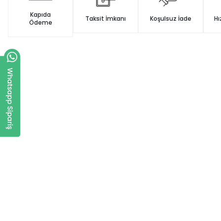
Kapıda
Taksit İmkanı
Koşulsuz İade
Hı
Ödeme