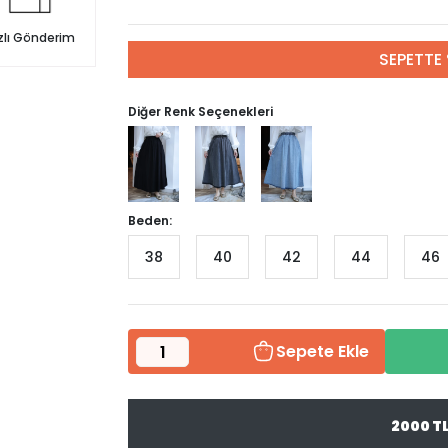
zlı Gönderim
SEPETTE 
Diğer Renk Seçenekleri
Beden:
38
40
42
44
46
Sepete Ekle
2000 T