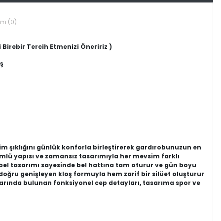
um (0)
 Birebir Tercih Etmenizi Öneririz )
ş
im şıklığını günlük konforla birleştirerek gardırobunuzun en
mlü yapısı ve zamansız tasarımıyla her mevsim farklı
 bel tasarımı sayesinde bel hattına tam oturur ve gün boyu
doğru genişleyen kloş formuyla hem zarif bir silüet oluşturur
arında bulunan fonksiyonel cep detayları, tasarıma spor ve