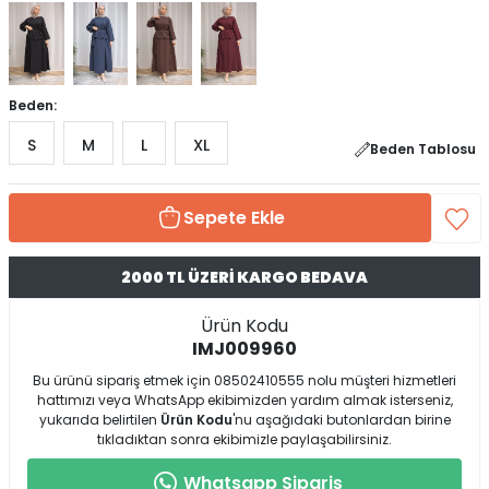
Beden:
S
M
L
XL
Beden Tablosu
Sepete Ekle
2000 TL ÜZERİ KARGO BEDAVA
Ürün Kodu
IMJ009960
Bu ürünü sipariş etmek için 08502410555 nolu müşteri hizmetleri
hattımızı veya WhatsApp ekibimizden yardım almak isterseniz,
yukarıda belirtilen
Ürün Kodu
'nu aşağıdaki butonlardan birine
tıkladıktan sonra ekibimizle paylaşabilirsiniz.
Whatsapp Sipariş