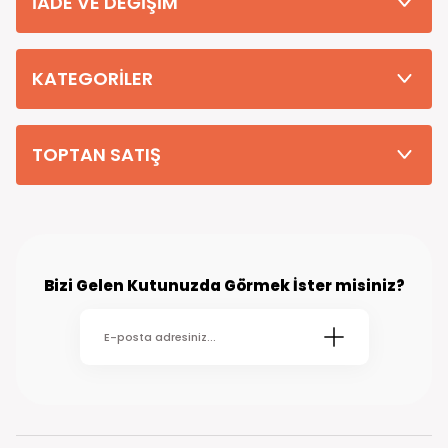
İADE VE DEĞİŞİM
Tüm Siparişleriniz PTT KARGO Güvencesi ile 2-5 iş gününde sizlere
teslim edilmektedir. (kırsal köy kasaba gibi yerlere bu süre 7 güne
kadar uzayabilmektedir
KATEGORİLER
TOPTAN SATIŞ
Bizi Gelen Kutunuzda Görmek İster misiniz?