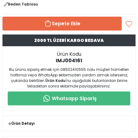
Beden Tablosu
Sepete Ekle
2000 TL ÜZERİ KARGO BEDAVA
Ürün Kodu
IMJ004161
Bu ürünü sipariş etmek için 08502410555 nolu müşteri hizmetleri
hattımızı veya WhatsApp ekibimizden yardım almak isterseniz,
yukarıda belirtilen
Ürün Kodu
'nu aşağıdaki butonlardan birine
tıkladıktan sonra ekibimizle paylaşabilirsiniz.
Whatsapp Sipariş
Ürün Detayı
* Ürün Kalıp : Tam Kalıp ( Standart Beden / 38-46 Beden
Uyumlu)