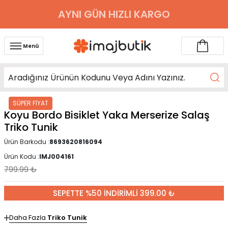
AYNI GÜN HIZLI KARGO
Menü
SÜPER FİYAT
Koyu Bordo Bisiklet Yaka Merserize Salaş
Triko Tunik
Ürün Barkodu :
8693620816094
Ürün Kodu :
IMJ004161
799.99
₺
SEPETTE %50 İNDİRİMLİ 399.00 ₺
Daha Fazla
Triko Tunik