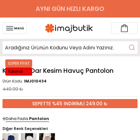
AYNI GÜN HIZLI KARGO
Menü
SÜPER FİYAT
Koyu Bej Dar Kesim Havuç Pantolon
Tükendi
Ürün Kodu :
IMJ010434
449.99
₺
SEPETTE %45 İNDİRİMLİ 249.00 ₺
Daha Fazla
Pantolon
Diğer Renk Seçenekleri