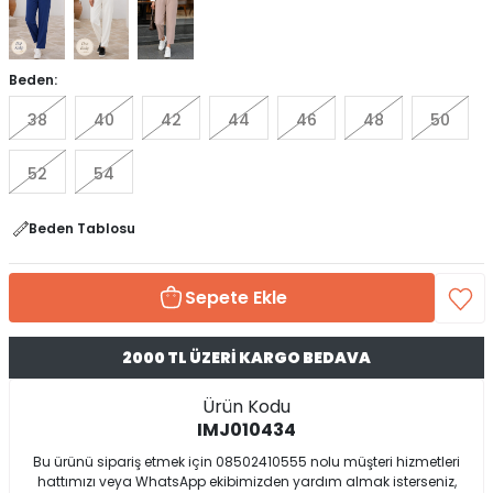
Beden:
38
40
42
44
46
48
50
52
54
Beden Tablosu
Sepete Ekle
2000 TL ÜZERİ KARGO BEDAVA
Ürün Kodu
IMJ010434
Bu ürünü sipariş etmek için 08502410555 nolu müşteri hizmetleri
hattımızı veya WhatsApp ekibimizden yardım almak isterseniz,