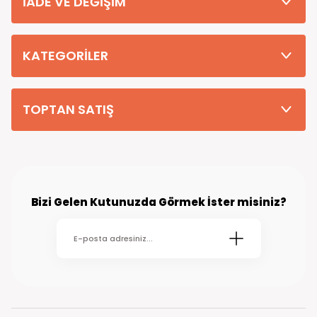
İADE VE DEĞİŞİM
Tüm Siparişleriniz PTT KARGO Güvencesi ile 2-5 iş gününde sizlere
teslim edilmektedir. (kırsal köy kasaba gibi yerlere bu süre 7 güne
kadar uzayabilmektedir
KATEGORİLER
TOPTAN SATIŞ
Bizi Gelen Kutunuzda Görmek İster misiniz?