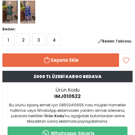
Beden:
1
2
3
4
Beden Tablosu
Sepete Ekle
2000 TL ÜZERİ KARGO BEDAVA
Ürün Kodu
IMJ010522
Bu ürünü sipariş etmek için 08502410555 nolu müşteri hizmetleri
hattımızı veya WhatsApp ekibimizden yardım almak isterseniz,
yukarıda belirtilen
Ürün Kodu
'nu aşağıdaki butonlardan birine
tıkladıktan sonra ekibimizle paylaşabilirsiniz.
Whatsapp Sipariş