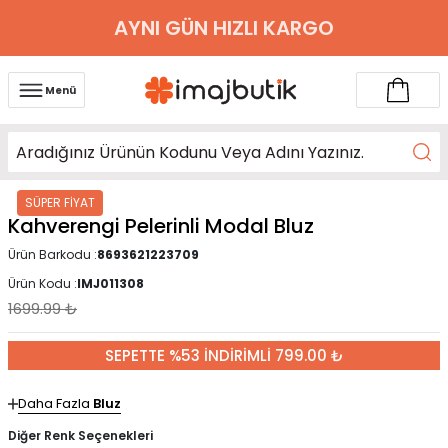
AYNI GÜN HIZLI KARGO
Menü
SÜPER FİYAT
Kahverengi Pelerinli Modal Bluz
Ürün Barkodu :
8693621223709
Ürün Kodu :
IMJ011308
1699.99
₺
SEPETTE %53 İNDİRİMLİ 799.00 ₺
Daha Fazla
Bluz
Diğer Renk Seçenekleri