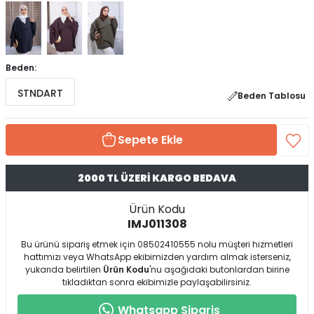
Beden:
STNDART
Beden Tablosu
Sepete Ekle
2000 TL ÜZERİ KARGO BEDAVA
Ürün Kodu
IMJ011308
Bu ürünü sipariş etmek için 08502410555 nolu müşteri hizmetleri
hattımızı veya WhatsApp ekibimizden yardım almak isterseniz,
yukarıda belirtilen
Ürün Kodu
'nu aşağıdaki butonlardan birine
tıkladıktan sonra ekibimizle paylaşabilirsiniz.
Whatsapp Sipariş