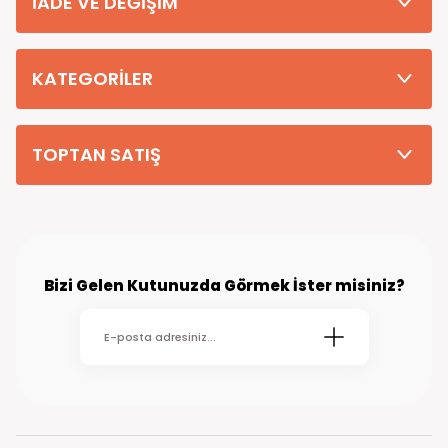
İADE VE DEĞİŞİM
Tüm Siparişleriniz PTT KARGO Güvencesi ile 2-5 iş gününde sizlere
teslim edilmektedir. (kırsal köy kasaba gibi yerlere bu süre 7 güne
kadar uzayabilmektedir
KATEGORİLER
TOPTAN SATIŞ
Bizi Gelen Kutunuzda Görmek İster misiniz?