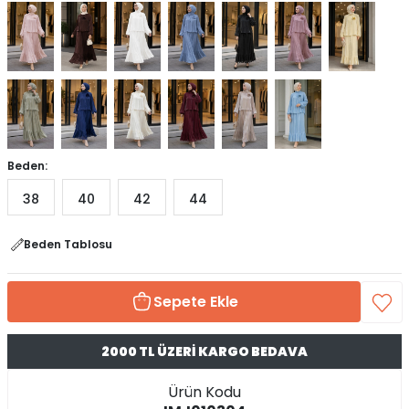
Beden:
38
40
42
44
Beden Tablosu
Sepete Ekle
2000 TL ÜZERİ KARGO BEDAVA
Ürün Kodu