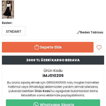
Beden:
STNDART
Beden Tablosu
Sepete Ekle
2000 TL ÜZERİ KARGO BEDAVA
Ürün Kodu
IMJ010205
Bu ürünü sipariş etmek için 08502410555 nolu müşteri hizmetleri
hattımızı veya WhatsApp ekibimizden yardım almak isterseniz,
yukarıda belirtilen
Ürün Kodu
'nu aşağıdaki butonlardan birine
tıkladıktan sonra ekibimizle paylaşabilirsiniz.
Whatsapp Sipariş