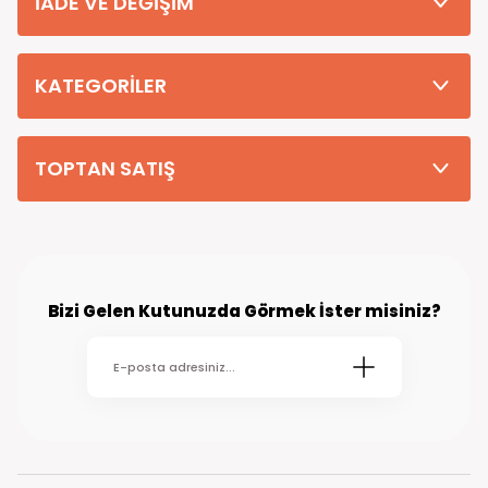
İADE VE DEĞİŞİM
Tüm Siparişleriniz PTT KARGO Güvencesi ile 2-5 iş gününde sizlere
teslim edilmektedir. (kırsal köy kasaba gibi yerlere bu süre 7 güne
kadar uzayabilmektedir
KATEGORİLER
TOPTAN SATIŞ
Bizi Gelen Kutunuzda Görmek İster misiniz?