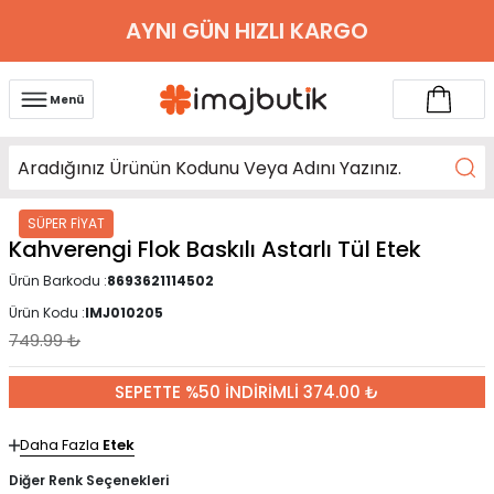
Menü
SÜPER FİYAT
Kahverengi Flok Baskılı Astarlı Tül Etek
Ürün Barkodu :
8693621114502
Ürün Kodu :
IMJ010205
749.99
₺
SEPETTE %50 İNDİRİMLİ 374.00 ₺
Daha Fazla
Etek
Diğer Renk Seçenekleri