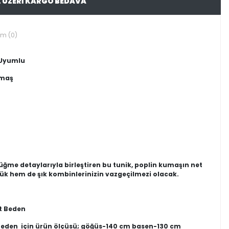
L ÜZERİ KARGO BEDAVA
um (0)
 Uyumlu
umaş
ş düğme detaylarıyla birleştiren bu tunik, poplin kumaşın net
k hem de şık kombinlerinizin vazgeçilmezi olacak.
t Beden
 Beden için ürün ölçüsü; göğüs-140 cm basen-130 cm