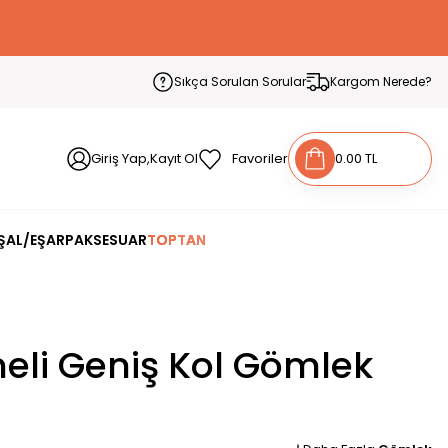
Sıkça Sorulan Sorular
Kargom Nerede?
Giriş Yap,Kayıt Ol
Favoriler
0.00 TL
ŞAL/EŞARP
AKSESUAR
TOPTAN
li Geniş Kol Gömlek