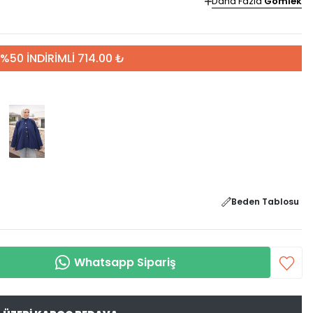
Daha Fazla
Gömlek
%50 İNDİRİMLİ 714.00 ₺
Beden Tablosu
Whatsapp Sipariş