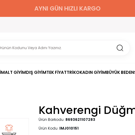
AYNI GÜN HIZLI KARGO
İM
ALT GİYİM
DIŞ GİYİM
TEK FİYAT
TRİKO
KADIN GİYİM
BÜYÜK BEDEN
Kahverengi Düğme
Ürün Barkodu :
8693621107283
Ürün Kodu :
IMJ010151