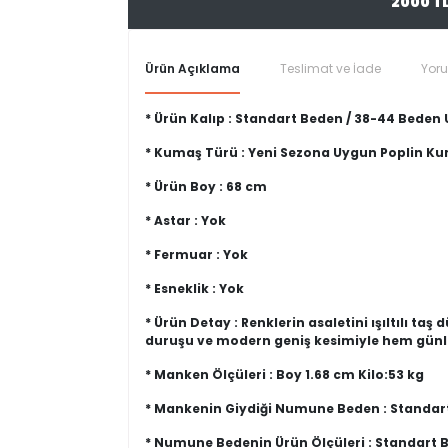
2000 T
Ürün Açıklama
Teslimat ve İade
Yor
* Ürün Kalıp : Standart Beden / 38-44 Beden
* Kumaş Türü : Yeni Sezona Uygun Poplin K
* Ürün Boy : 68 cm
* Astar : Yok
* Fermuar : Yok
* Esneklik : Yok
* Ürün Detay : Renklerin asaletini ışıltılı ta
duruşu ve modern geniş kesimiyle hem günlü
* Manken Ölçüleri : Boy 1.68 cm Kilo:53 kg
* Mankenin Giydiği Numune Beden : Standar
* Numune Bedenin Ürün Ölçüleri : Standart