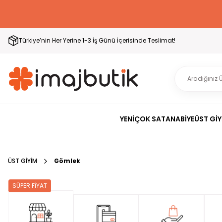
Türkiye’nin Her Yerine 1-3 İş Günü İçerisinde Teslimat!
YENİ
ÇOK SATAN
ABİYE
ÜST GİY
ÜST GİYİM
Gömlek
SÜPER FİYAT