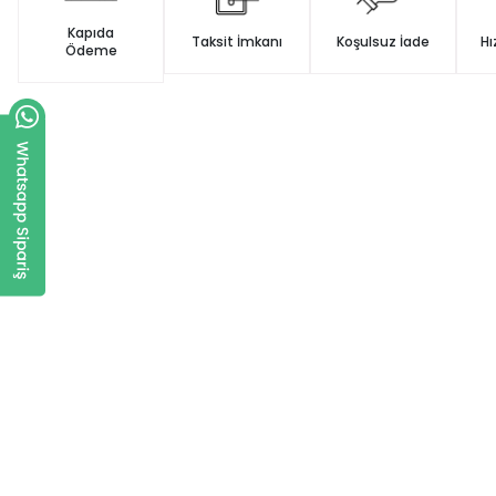
Kapıda
Taksit İmkanı
Koşulsuz İade
Hı
Ödeme