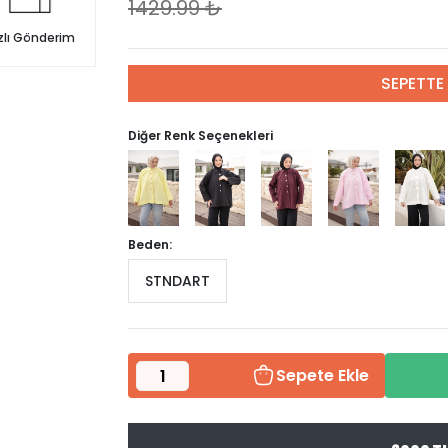
1429.99
₺
zlı Gönderim
SEPETTE 
Diğer Renk Seçenekleri
Beden:
STNDART
Sepete Ekle