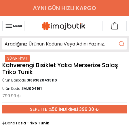
AYNI GÜN HIZLI KARGO
Menü
SÜPER FİYAT
Kahverengi Bisiklet Yaka Merserize Salaş
Triko Tunik
Ürün Barkodu :
8693620435110
Ürün Kodu :
IMJ004161
799.99
₺
SEPETTE %50 İNDİRİMLİ 399.00 ₺
Daha Fazla
Triko Tunik