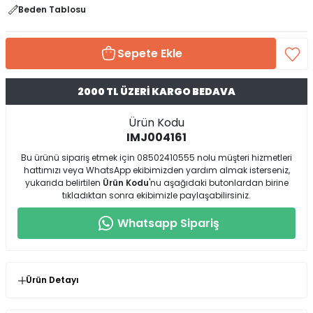
Beden Tablosu
Sepete Ekle
2000 TL ÜZERİ KARGO BEDAVA
Ürün Kodu
IMJ004161
Bu ürünü sipariş etmek için 08502410555 nolu müşteri hizmetleri
hattımızı veya WhatsApp ekibimizden yardım almak isterseniz,
yukarıda belirtilen
Ürün Kodu
'nu aşağıdaki butonlardan birine
tıkladıktan sonra ekibimizle paylaşabilirsiniz.
Whatsapp Sipariş
Ürün Detayı
* Ürün Kalıp : Tam Kalıp ( Standart Beden / 38-46 Beden
Uyumlu)