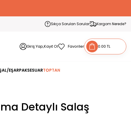
Sıkça Sorulan Sorular
Kargom Nerede?
Giriş Yap,Kayıt Ol
Favoriler
0.00 TL
ŞAL/EŞARP
AKSESUAR
TOPTAN
ma Detaylı Salaş