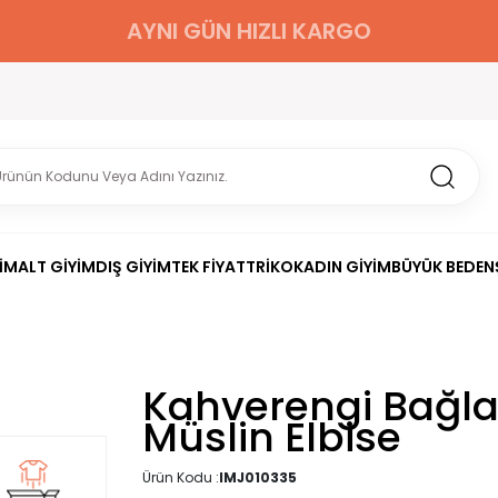
AYNI GÜN HIZLI KARGO
İM
ALT GİYİM
DIŞ GİYİM
TEK FİYAT
TRİKO
KADIN GİYİM
BÜYÜK BEDEN
Kahverengi Bağla
Müslin Elbise
Ürün Kodu :
IMJ010335