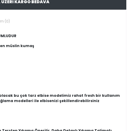
L ÜZERİ KARGO BEDAVA
um (0)
YUMLUDUR
yen müslin kumaş
 olacak bu çok tarz elbise modelimiz rahat fresh bir kullanım
ğlama modelleri ile elbisenizi şekillendirebilirsiniz
n Tersten Yıkama Önerilir, Daha Detaylı Yıkama Talimatı