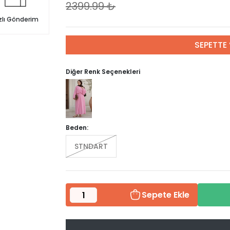
2399.99
₺
zlı Gönderim
SEPETTE 
Diğer Renk Seçenekleri
Beden:
STNDART
Sepete Ekle