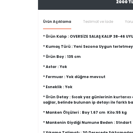
2000 T
Ürün Açıklama
Teslimat ve İade
Yor
* Ürün Kalıp : OVERSİZE SALAŞ KALIP 38-46 U
* Kumaş Türü : Yeni Sezona Uygun terletme
* Ürün Boy : 135 cm
* Astar : Yok
* Fermuar : Yok düğme mevcut
* Esneklik : Yok
* Ürün Detay : Sıcak yaz günlerinin kurtarıcı
sağlar, belinde bulunan ip detayı ile farklı ba
* Manken Ölçüleri : Boy 1.67 cm Kilo:55 kg
* Mankenin Giydiği Numune Beden : Stndart
* Yıkama Talimatı : 30 Derecede Sıktırmada