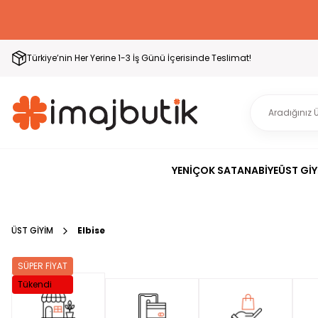
Türkiye’nin Her Yerine 1-3 İş Günü İçerisinde Teslimat!
YENİ
ÇOK SATAN
ABİYE
ÜST GİY
ÜST GİYİM
Elbise
SÜPER FİYAT
Tükendi