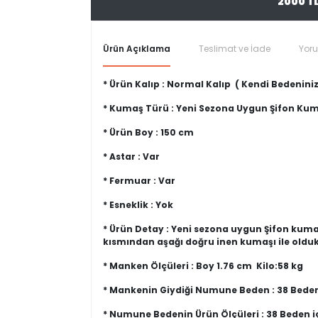
2000 T
Ürün Açıklama
Teslimat ve İade
Yor
* Ürün Kalıp : Normal Kalıp ( Kendi Bedeniniz
* Kumaş Türü : Yeni Sezona Uygun Şifon Ku
* Ürün Boy : 150 cm
* Astar : Var
* Fermuar : Var
* Esneklik : Yok
* Ürün Detay : Yeni sezona uygun Şifon kuma
kısmından aşağı doğru inen kumaşı ile oldu
* Manken Ölçüleri : Boy 1.76 cm Kilo:58 kg
* Mankenin Giydiği Numune Beden : 38 Bede
* Numune Bedenin Ürün Ölçüleri : 38 Beden 