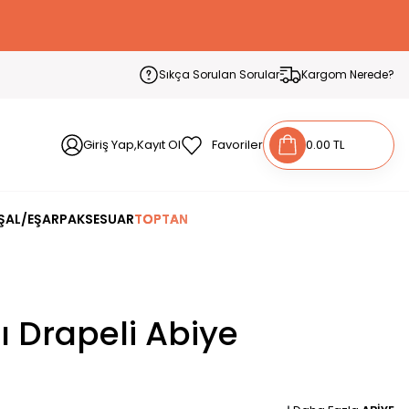
Sıkça Sorulan Sorular
Kargom Nerede?
Giriş Yap,Kayıt Ol
Favoriler
0.00 TL
ŞAL/EŞARP
AKSESUAR
TOPTAN
 Drapeli Abiye