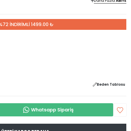
Daha Fazla
ABİYE
%72 İNDİRİMLİ 1499.00 ₺
Beden Tablosu
Whatsapp Sipariş