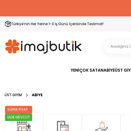
Türkiye’nin Her Yerine 1-3 İş Günü İçerisinde Teslimat!
YENİ
ÇOK SATAN
ABİYE
ÜST GİY
ÜST GİYİM
ABİYE
SÜPER FİYAT
İADE MEVCUT