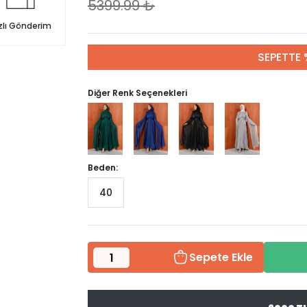
5399.99
₺
zlı Gönderim
SEPETTE 
Diğer Renk Seçenekleri
Beden:
40
Sepete Ekle