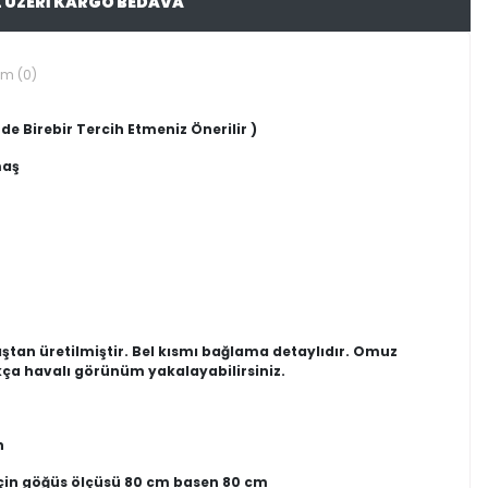
L ÜZERİ KARGO BEDAVA
um (0)
de Birebir Tercih Etmeniz Önerilir )
maş
ştan üretilmiştir. Bel kısmı bağlama detaylıdır. Omuz
kça havalı görünüm yakalayabilirsiniz.
n
için göğüs ölçüsü 80 cm basen 80 cm