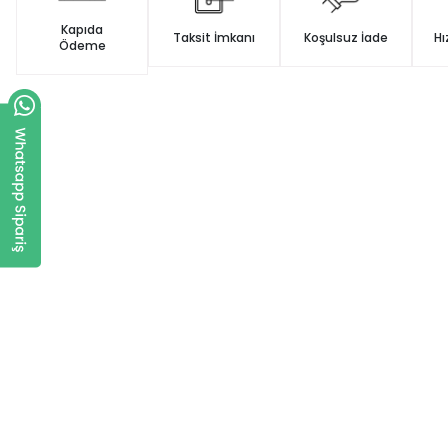
Kapıda
Taksit İmkanı
Koşulsuz İade
Hı
Ödeme