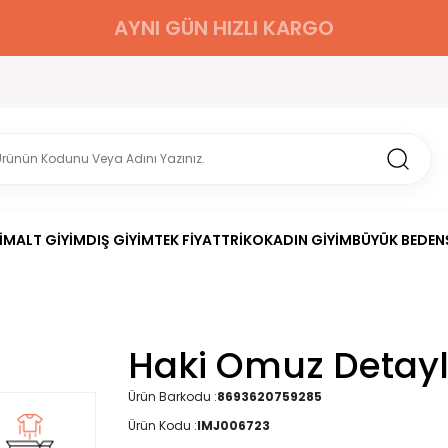
AYNI GÜN HIZLI KARGO
İM
ALT GİYİM
DIŞ GİYİM
TEK FİYAT
TRİKO
KADIN GİYİM
BÜYÜK BEDEN
Haki Omuz Detaylı
Ürün Barkodu :
8693620759285
Ürün Kodu :
IMJ006723