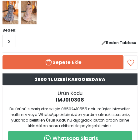
Beden:
2
Beden Tablosu
Sepete Ekle
2000 TL ÜZERİ KARGO BEDAVA
Ürün Kodu
IMJ010308
Bu ürünü sipariş etmek için 08502410555 nolu müşteri hizmetleri
hattımızı veya WhatsApp ekibimizden yardım almak isterseniz,
yukarıda belirtilen
Ürün Kodu
'nu aşağıdaki butonlardan birine
tıkladıktan sonra ekibimizle paylaşabilirsiniz.
Whatsapp Sipariş