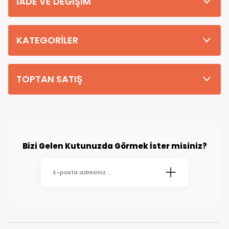
İADE VE DEĞİŞİM
Tüm Siparişleriniz PTT KARGO Güvencesi ile 2-5 iş gününde sizlere
teslim edilmektedir. (kırsal köy kasaba gibi yerlere bu süre 7 güne
kadar uzayabilmektedir
KATEGORİLER
TOPTAN SATIŞ
Bizi Gelen Kutunuzda Görmek İster misiniz?