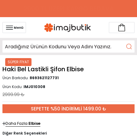
2000 TL ÜZERİ KARGO BEDAVA
Menü
SÜPER FİYAT
Haki Bel Lastikli Şifon Elbise
Ürün Barkodu :
8693621127731
Ürün Kodu :
IMJ010308
2999.99
₺
SEPETTE %50 İNDİRİMLİ 1499.00 ₺
Daha Fazla
Elbise
Diğer Renk Seçenekleri