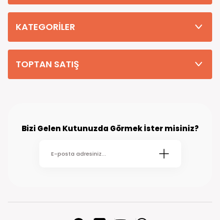
Tüm Siparişleriniz PTT KARGO Güvencesi ile 2-5 iş gününde sizlere
teslim edilmektedir. (kırsal köy kasaba gibi yerlere bu süre 7 güne
kadar uzayabilmektedir
KATEGORİLER
TOPTAN SATIŞ
Bizi Gelen Kutunuzda Görmek İster misiniz?