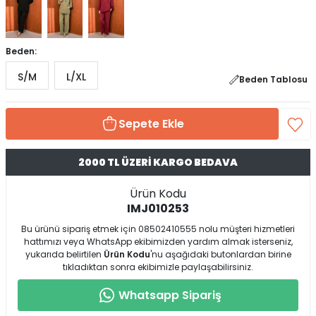
Beden:
S/M
L/XL
Beden Tablosu
Sepete Ekle
2000 TL ÜZERİ KARGO BEDAVA
Ürün Kodu
IMJ010253
Bu ürünü sipariş etmek için 08502410555 nolu müşteri hizmetleri
hattımızı veya WhatsApp ekibimizden yardım almak isterseniz,
yukarıda belirtilen
Ürün Kodu
'nu aşağıdaki butonlardan birine
tıkladıktan sonra ekibimizle paylaşabilirsiniz.
Whatsapp Sipariş