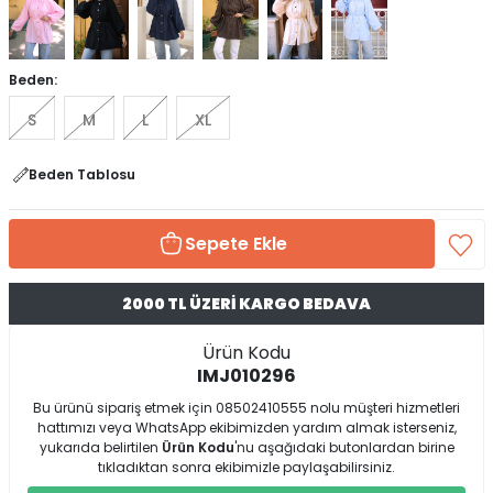
Beden:
S
M
L
XL
Beden Tablosu
Sepete Ekle
2000 TL ÜZERİ KARGO BEDAVA
Ürün Kodu
IMJ010296
Bu ürünü sipariş etmek için 08502410555 nolu müşteri hizmetleri
hattımızı veya WhatsApp ekibimizden yardım almak isterseniz,
yukarıda belirtilen
Ürün Kodu
'nu aşağıdaki butonlardan birine
tıkladıktan sonra ekibimizle paylaşabilirsiniz.