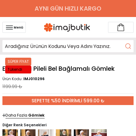
AYNI GÜN HIZLI KARGO
Menü
SÜPER FİYAT
Ekru Yaka Pileli Bel Bağlamalı Gömlek
Tükendi
Ürün Kodu :
IMJ010296
1199.99
₺
SEPETTE %50 İNDİRİMLİ 599.00 ₺
Daha Fazla
Gömlek
Diğer Renk Seçenekleri