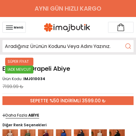
AYNI GÜN HIZLI KARGO
Menü
SÜPER FİYAT
Ekru Önü Drapeli Abiye
İADE MEVCUT
Ürün Kodu :
IMJ010034
7199.99
₺
SEPETTE %50 İNDİRİMLİ 3599.00 ₺
Daha Fazla
ABİYE
Diğer Renk Seçenekleri