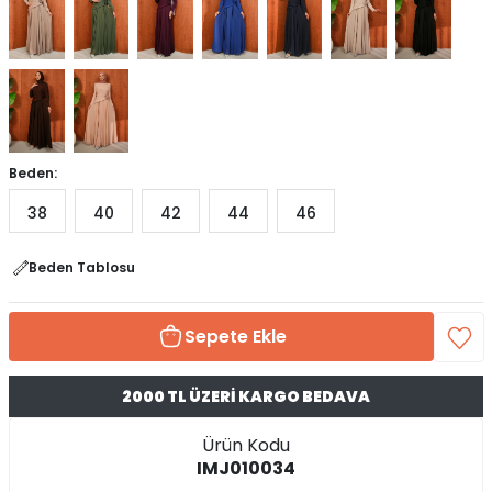
Beden:
38
40
42
44
46
Beden Tablosu
Sepete Ekle
2000 TL ÜZERİ KARGO BEDAVA
Ürün Kodu
IMJ010034