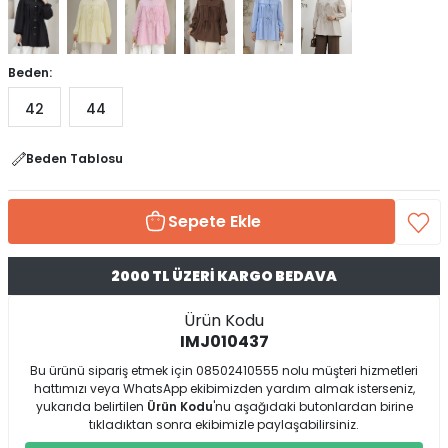
Beden:
42
44
Beden Tablosu
Sepete Ekle
2000 TL ÜZERİ KARGO BEDAVA
Ürün Kodu
IMJ010437
Bu ürünü sipariş etmek için 08502410555 nolu müşteri hizmetleri
hattımızı veya WhatsApp ekibimizden yardım almak isterseniz,
yukarıda belirtilen
Ürün Kodu
'nu aşağıdaki butonlardan birine
tıkladıktan sonra ekibimizle paylaşabilirsiniz.