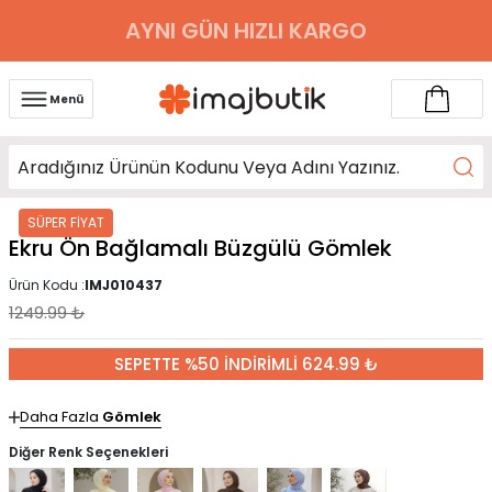
AYNI GÜN HIZLI KARGO
Menü
SÜPER FİYAT
Ekru Ön Bağlamalı Büzgülü Gömlek
Ürün Kodu :
IMJ010437
1249.99
₺
SEPETTE %50 İNDİRİMLİ 624.99 ₺
Daha Fazla
Gömlek
Diğer Renk Seçenekleri