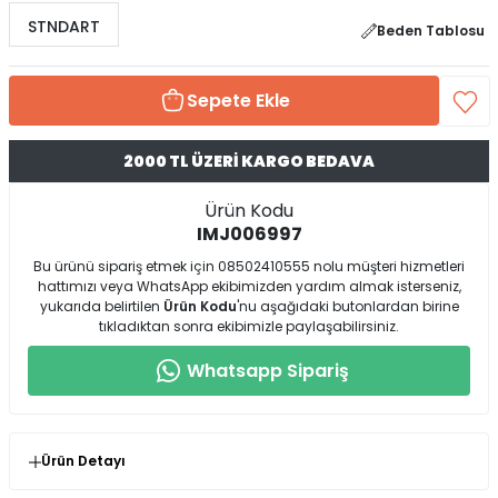
STNDART
Beden Tablosu
Sepete Ekle
2000 TL ÜZERİ KARGO BEDAVA
Ürün Kodu
IMJ006997
Bu ürünü sipariş etmek için 08502410555 nolu müşteri hizmetleri
hattımızı veya WhatsApp ekibimizden yardım almak isterseniz,
yukarıda belirtilen
Ürün Kodu
'nu aşağıdaki butonlardan birine
tıkladıktan sonra ekibimizle paylaşabilirsiniz.
Whatsapp Sipariş
Ürün Detayı
* Ürün Kalıp : Normal Kalıp ( Standart Beden; 38-42