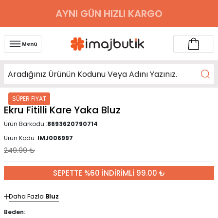
AYNI GÜN HIZLI KARGO
Menü
SÜPER FİYAT
Ekru Fitilli Kare Yaka Bluz
Ürün Barkodu :
8693620790714
Ürün Kodu :
IMJ006997
249.99
₺
SEPETTE %60 İNDİRİMLİ 99.00 ₺
Daha Fazla
Bluz
Beden: