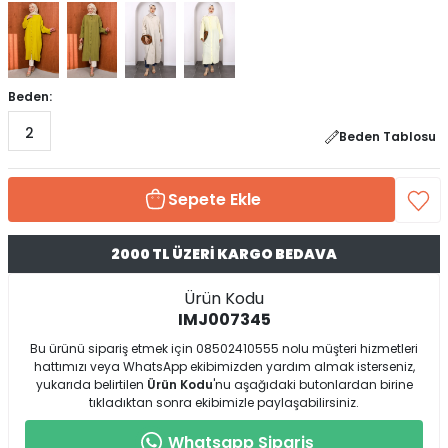
Beden:
2
Beden Tablosu
Sepete Ekle
2000 TL ÜZERİ KARGO BEDAVA
Ürün Kodu
IMJ007345
Bu ürünü sipariş etmek için 08502410555 nolu müşteri hizmetleri
hattımızı veya WhatsApp ekibimizden yardım almak isterseniz,
yukarıda belirtilen
Ürün Kodu
'nu aşağıdaki butonlardan birine
tıkladıktan sonra ekibimizle paylaşabilirsiniz.
Whatsapp Sipariş