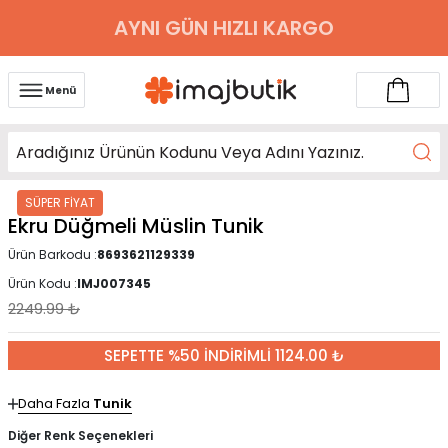
AYNI GÜN HIZLI KARGO
Menü
SÜPER FİYAT
Ekru Düğmeli Müslin Tunik
Ürün Barkodu :
8693621129339
Ürün Kodu :
IMJ007345
2249.99
₺
SEPETTE %50 İNDİRİMLİ 1124.00 ₺
Daha Fazla
Tunik
Diğer Renk Seçenekleri