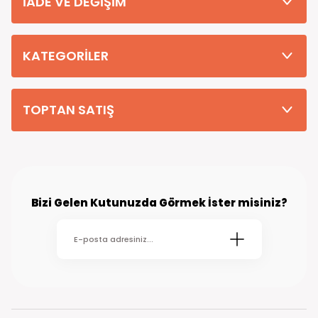
İADE VE DEĞİŞİM
Tüm Siparişleriniz PTT KARGO Güvencesi ile 2-5 iş gününde sizlere
teslim edilmektedir. (kırsal köy kasaba gibi yerlere bu süre 7 güne
kadar uzayabilmektedir
KATEGORİLER
TOPTAN SATIŞ
Bizi Gelen Kutunuzda Görmek İster misiniz?