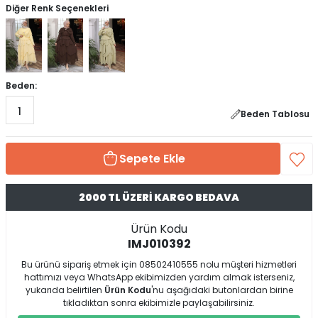
Diğer Renk Seçenekleri
Beden:
1
Beden Tablosu
Sepete Ekle
2000 TL ÜZERİ KARGO BEDAVA
Ürün Kodu
IMJ010392
Bu ürünü sipariş etmek için 08502410555 nolu müşteri hizmetleri
hattımızı veya WhatsApp ekibimizden yardım almak isterseniz,
yukarıda belirtilen
Ürün Kodu
'nu aşağıdaki butonlardan birine
tıkladıktan sonra ekibimizle paylaşabilirsiniz.