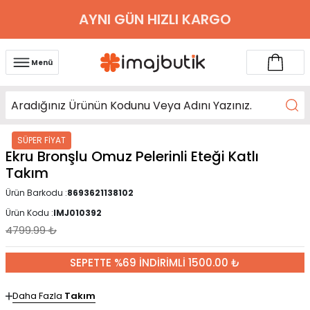
AYNI GÜN HIZLI KARGO
Menü
SÜPER FİYAT
Ekru Bronşlu Omuz Pelerinli Eteği Katlı
Takım
Ürün Barkodu :
8693621138102
Ürün Kodu :
IMJ010392
4799.99
₺
SEPETTE %69 İNDİRİMLİ 1500.00 ₺
Daha Fazla
Takım