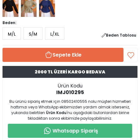
Beden:
M/L
S/M
L/XL
Beden Tablosu
Sepete Ekle
2000 TL ÜZERİ KARGO BEDAVA
Ürün Kodu
IMJ010295
Bu ürünü sipariş etmek için 08502410555 nolu müşteri hizmetleri
hattımızı veya WhatsApp ekibimizden yardım almak isterseniz,
yukarıda belirtilen
Ürün Kodu
'nu aşağıdaki butonlardan birine
tıkladıktan sonra ekibimizle paylaşabilirsiniz.
Whatsapp Sipariş