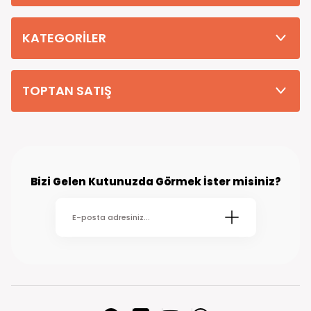
Tüm Siparişleriniz PTT KARGO Güvencesi ile 2-5 iş gününde sizlere
teslim edilmektedir. (kırsal köy kasaba gibi yerlere bu süre 7 güne
kadar uzayabilmektedir
KATEGORİLER
TOPTAN SATIŞ
Bizi Gelen Kutunuzda Görmek İster misiniz?