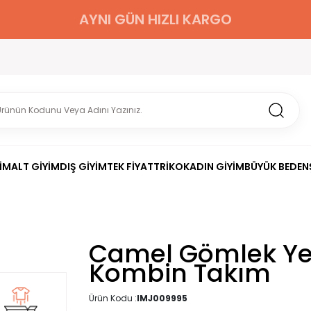
AYNI GÜN HIZLI KARGO
İM
ALT GİYİM
DIŞ GİYİM
TEK FİYAT
TRİKO
KADIN GİYİM
BÜYÜK BEDEN
Camel Gömlek Yel
Kombin Takım
Ürün Kodu :
IMJ009995