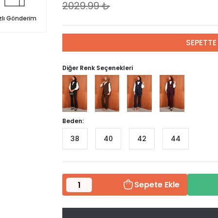
2029.99
₺
zlı Gönderim
SEPETTE 
Diğer Renk Seçenekleri
Beden:
38
40
42
44
Sepete Ekle