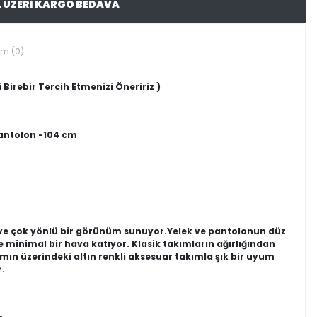
L ÜZERİ KARGO BEDAVA
um (0)
 Birebir Tercih Etmenizi Öneririz )
Pantolon -104 cm
e ve çok yönlü bir görünüm sunuyor.Yelek ve pantolonun düz
minimal bir hava katıyor. Klasik takımların ağırlığından
mın üzerindeki altın renkli aksesuar takımla şık bir uyum
r.