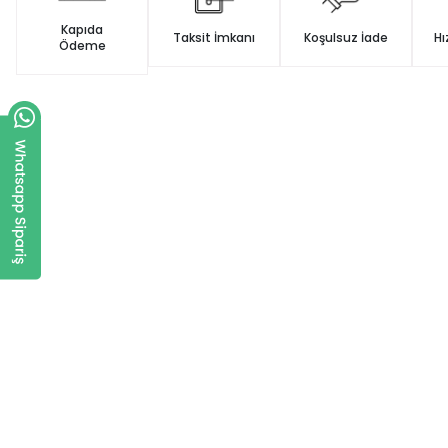
Kapıda
Taksit İmkanı
Koşulsuz İade
Hı
Ödeme