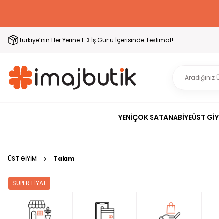
Türkiye’nin Her Yerine 1-3 İş Günü İçerisinde Teslimat!
YENİ
ÇOK SATAN
ABİYE
ÜST GİY
ÜST GİYİM
Takım
SÜPER FİYAT