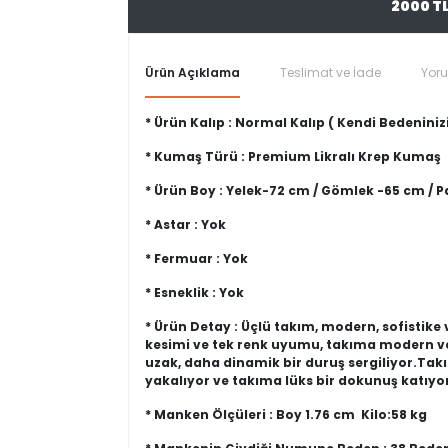
2000 T
Ürün Açıklama
Teslimat ve İade
Yor
* Ürün Kalıp : Normal Kalıp ( Kendi Bedeninizi
* Kumaş Türü : Premium Likralı Krep Kumaş
* Ürün Boy : Yelek-72 cm / Gömlek -65 cm / 
* Astar : Yok
* Fermuar : Yok
* Esneklik : Yok
* Ürün Detay : Üçlü takım, modern, sofistik
kesimi ve tek renk uyumu, takıma modern ve 
uzak, daha dinamik bir duruş sergiliyor.Takı
yakalıyor ve takıma lüks bir dokunuş katıyo
* Manken Ölçüleri : Boy 1.76 cm Kilo:58 kg