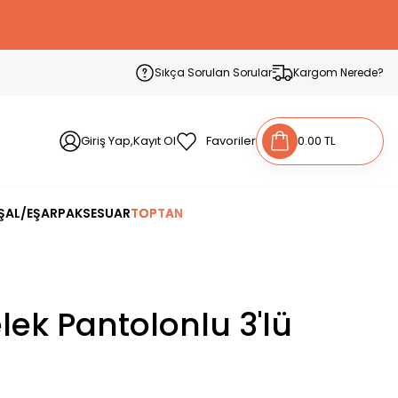
Sıkça Sorulan Sorular
Kargom Nerede?
Giriş Yap,Kayıt Ol
Favoriler
0.00 TL
ŞAL/EŞARP
AKSESUAR
TOPTAN
ek Pantolonlu 3'lü