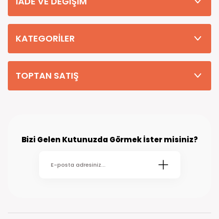
İADE VE DEĞİŞİM
Tüm Siparişleriniz PTT KARGO Güvencesi ile 2-5 iş gününde sizlere
teslim edilmektedir. (kırsal köy kasaba gibi yerlere bu süre 7 güne
kadar uzayabilmektedir
KATEGORİLER
TOPTAN SATIŞ
Bizi Gelen Kutunuzda Görmek İster misiniz?