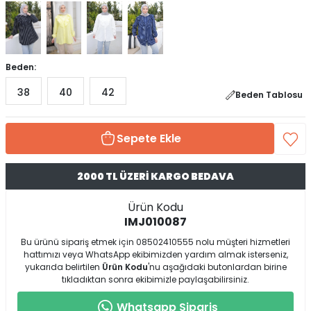
Beden:
38
40
42
Beden Tablosu
Sepete Ekle
2000 TL ÜZERİ KARGO BEDAVA
Ürün Kodu
IMJ010087
Bu ürünü sipariş etmek için 08502410555 nolu müşteri hizmetleri
hattımızı veya WhatsApp ekibimizden yardım almak isterseniz,
yukarıda belirtilen
Ürün Kodu
'nu aşağıdaki butonlardan birine
tıkladıktan sonra ekibimizle paylaşabilirsiniz.
Whatsapp Sipariş