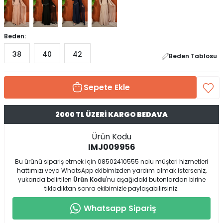
Beden:
38
40
42
Beden Tablosu
Sepete Ekle
2000 TL ÜZERİ KARGO BEDAVA
Ürün Kodu
IMJ009956
Bu ürünü sipariş etmek için 08502410555 nolu müşteri hizmetleri
hattımızı veya WhatsApp ekibimizden yardım almak isterseniz,
yukarıda belirtilen
Ürün Kodu
'nu aşağıdaki butonlardan birine
tıkladıktan sonra ekibimizle paylaşabilirsiniz.
Whatsapp Sipariş