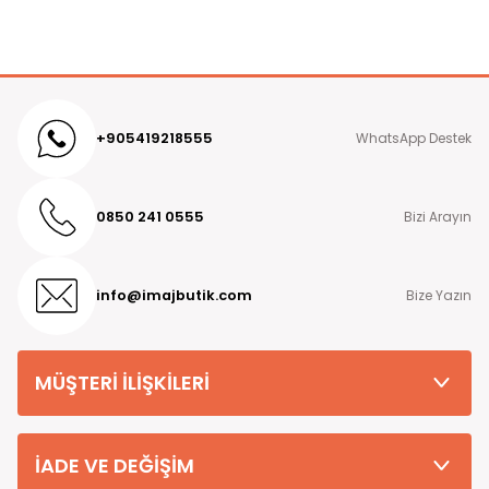
* Manken Ölçüleri : Boy 1.76 cm Kilo:58 kg
Kapıda ödeme seçeneği ile ödeme yaptıysanız tarafımıza
ileteceğiniz IBAN numarasına 7 iş günü içerisinde para iadesi
* Mankenin Giydiği Numune Beden : 38 Beden
yapılır. Tarafımıza ileteceğiniz IBAN numarasının doğru, eksiksiz
ve siparişi veren kişiyle aynı soyada sahip olması gerekmektedir.
* Numune Bedenin Ürün Ölçüleri : 38 Beden için ürün
ölçüsü; göğüs 90 cm basen 96 cm
Detaylı bilgi ve sorularınız için Müşteri Hizmetleri numaramız
+905419218555
WhatsApp Destek
08502410555
'nolu destek hattımızı arayabilirsiniz.
(Bedenler Arası Beden Büyüdükce Ortalama "2/4 cm"
Fark Bulunmaktadır Ürün Boyu Değişmez)
Kargo Seçimi
0850 241 0555
Bizi Arayın
* Yıkama Talimatı : Kuru Temizleme Önerilir, Daha Detaylı
Türkiye'nin her yerine hızlı kargo seçeneğiyle gönderilen
Yıkama Talimatı Ürünün İç Etiket Kısmında Yazmaktadır
kargolarımızda Ptt Kargo Ücreti 69.90 tl dir Kapıda ödeme
seçeneği ile sipariş verilecek olunursa kapıda ödeme hizmet
* Ürün Renginde Konsept Çekimlerinden Dolayı Ton
bedeli +29.90 tl eklenmektedir.
info@imajbutik.com
Bize Yazın
Farklılıkları Olabilmektedir
Kapıda Ödeme
Türkiye'nin her yerine Kapıda Ödemeli sipariş verebilirsiniz. Kapıda
ödemeli siparişlerde kargo şirketinin ödeme işlemine aracılık
MÜŞTERİ İLİŞKİLERİ
etmesi sebebiyle +29.99 TL Kapıda Ödeme Hizmet Bedeli
alınmaktadır.
Teslimat Süresi
İADE VE DEĞİŞİM