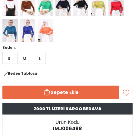
Beden:
S
M
L
Beden Tablosu
Sepete Ekle
2000 TL ÜZERİ KARGO BEDAVA
Ürün Kodu
IMJ006488