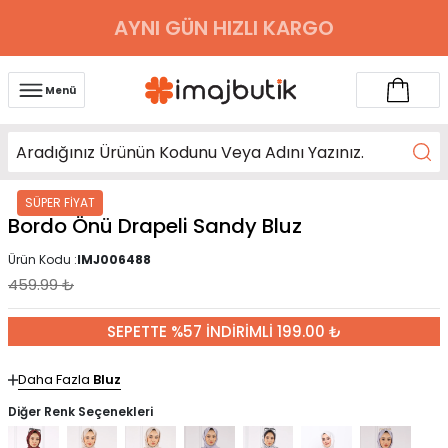
AYNI GÜN HIZLI KARGO
Menü
SÜPER FİYAT
Bordo Önü Drapeli Sandy Bluz
Ürün Kodu :
IMJ006488
459.99
₺
SEPETTE %57 İNDİRİMLİ 199.00 ₺
Daha Fazla
Bluz
Diğer Renk Seçenekleri