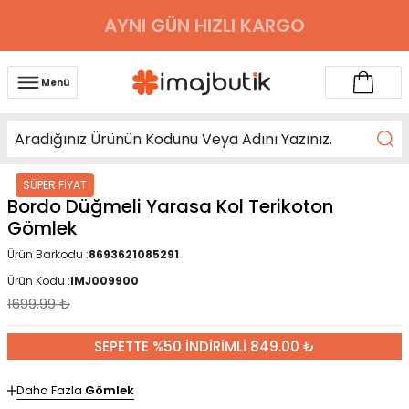
AYNI GÜN HIZLI KARGO
Menü
SÜPER FİYAT
Bordo Düğmeli Yarasa Kol Terikoton
Gömlek
Ürün Barkodu :
8693621085291
Ürün Kodu :
IMJ009900
1699.99
₺
SEPETTE %50 İNDİRİMLİ 849.00 ₺
Daha Fazla
Gömlek