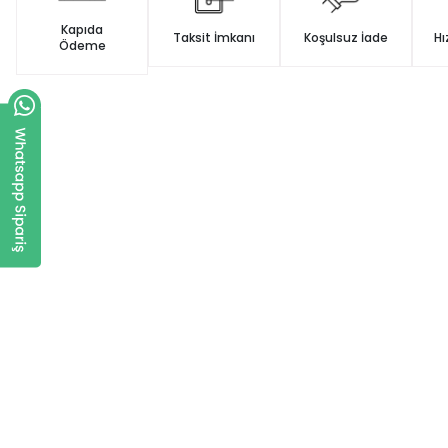
Kapıda
Taksit İmkanı
Koşulsuz İade
Hı
Ödeme