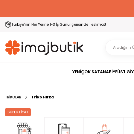
Türkiye’nin Her Yerine 1-3 İş Günü İçerisinde Teslimat!
YENİ
ÇOK SATAN
ABİYE
ÜST GİY
TRİKOLAR
Triko Hırka
SÜPER FİYAT