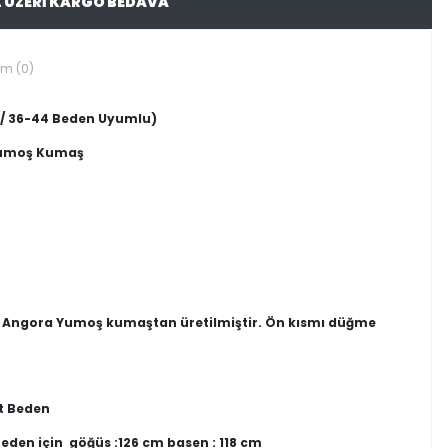
L ÜZERİ KARGO BEDAVA
um (0)
n / 36-44 Beden Uyumlu)
 Yumoş Kumaş
 Angora Yumoş kumaştan üretilmiştir. Ön kısmı düğme
rt Beden
eden için göğüs :126 cm basen : 118 cm