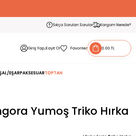
Sıkça Sorulan Sorular
Kargom Nerede?
Giriş Yap,Kayıt Ol
Favoriler
0.00 TL
ŞAL/EŞARP
AKSESUAR
TOPTAN
gora Yumoş Triko Hırka