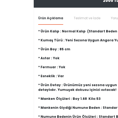
2000 T
Ürün Açıklama
Teslimat ve İade
Yor
* Ürün Kalıp : Normal Kalıp (Standart Bede
* Kumaş Türü : Yeni Sezona Uygun Angora
* Ürün Boy : 85 cm
* Astar : Yok
* Fermuar : Yok
* Esneklik : Var
* Ürün Detay : Ürünümüz yeni sezona uygun
detaylıdır. Yumuşak dokusu içinizi ısıtacak!
* Manken Ölçüleri : Boy 1.68 Kilo:53
* Mankenin Giydiği Numune Beden : Standa
* Numune Bedenin Ürün Ölçüleri : Standart B