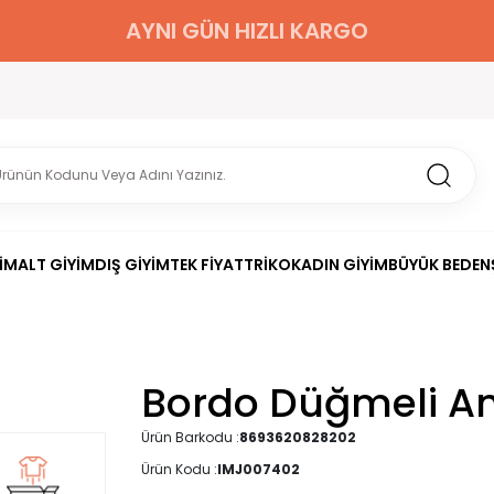
AYNI GÜN HIZLI KARGO
İM
ALT GİYİM
DIŞ GİYİM
TEK FİYAT
TRİKO
KADIN GİYİM
BÜYÜK BEDEN
Bordo Düğmeli An
Ürün Barkodu :
8693620828202
Ürün Kodu :
IMJ007402