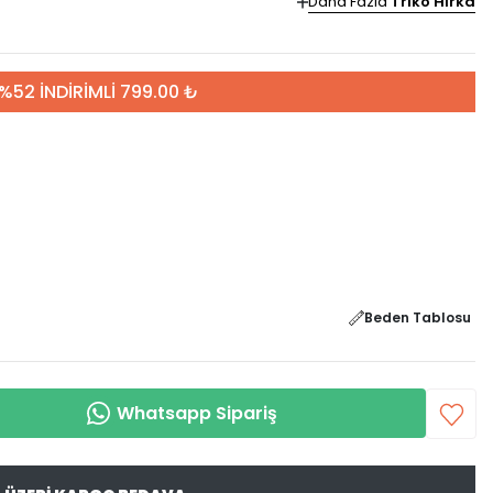
Daha Fazla
Triko Hırka
%52 İNDİRİMLİ 799.00 ₺
Beden Tablosu
Whatsapp Sipariş