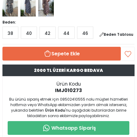
Beden:
38
40
42
44
46
Beden Tablosu
Sepete Ekle
2000 TL ÜZERİ KARGO BEDAVA
Ürün Kodu
IMJ010273
Bu ürünü sipariş etmek için 08502410555 nolu müşteri hizmetleri
hattımızı veya WhatsApp ekibimizden yardım almak isterseniz,
yukarıda belirtilen
Ürün Kodu
'nu aşağıdaki butonlardan birine
tıkladıktan sonra ekibimizle paylaşabilirsiniz.
Whatsapp Sipariş