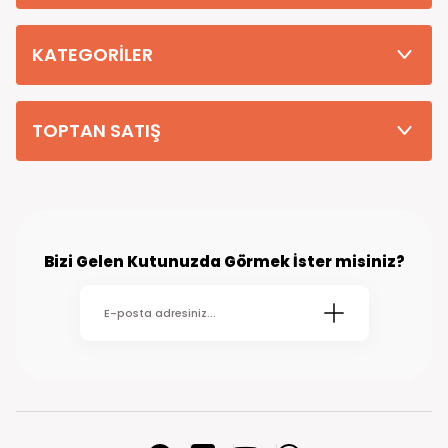
Tüm Siparişleriniz PTT KARGO Güvencesi ile 2-5 iş gününde sizlere
teslim edilmektedir. (kırsal köy kasaba gibi yerlere bu süre 7 güne
kadar uzayabilmektedir
KATEGORİLER
TOPTAN SATIŞ
Bizi Gelen Kutunuzda Görmek İster misiniz?