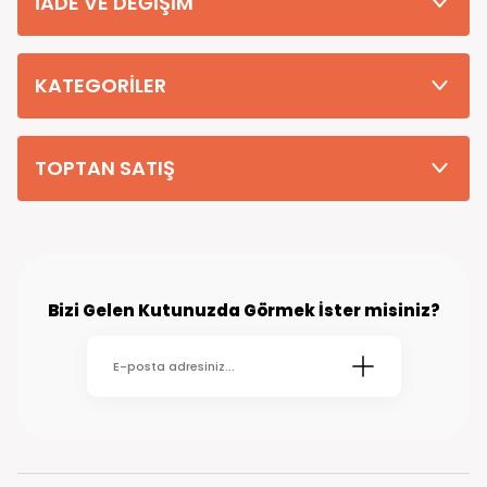
İADE VE DEĞİŞİM
Tüm Siparişleriniz PTT KARGO Güvencesi ile 2-5 iş gününde sizlere
teslim edilmektedir. (kırsal köy kasaba gibi yerlere bu süre 7 güne
kadar uzayabilmektedir
KATEGORİLER
TOPTAN SATIŞ
Bizi Gelen Kutunuzda Görmek İster misiniz?