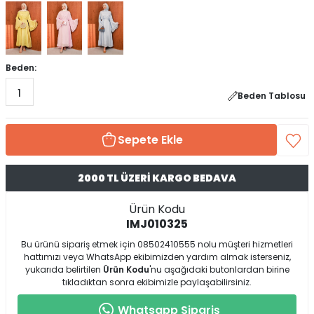
Beden:
1
Beden Tablosu
Sepete Ekle
2000 TL ÜZERİ KARGO BEDAVA
Ürün Kodu
IMJ010325
Bu ürünü sipariş etmek için 08502410555 nolu müşteri hizmetleri
hattımızı veya WhatsApp ekibimizden yardım almak isterseniz,
yukarıda belirtilen
Ürün Kodu
'nu aşağıdaki butonlardan birine
tıkladıktan sonra ekibimizle paylaşabilirsiniz.
Whatsapp Sipariş