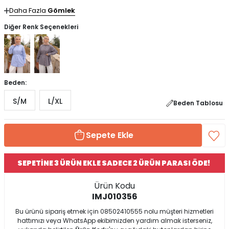
Daha Fazla
Gömlek
Diğer Renk Seçenekleri
Beden:
S/M
L/XL
Beden Tablosu
Sepete Ekle
SEPETİNE 3 ÜRÜN EKLE SADECE 2 ÜRÜN PARASI ÖDE!
Ürün Kodu
IMJ010356
Bu ürünü sipariş etmek için 08502410555 nolu müşteri hizmetleri
hattımızı veya WhatsApp ekibimizden yardım almak isterseniz,