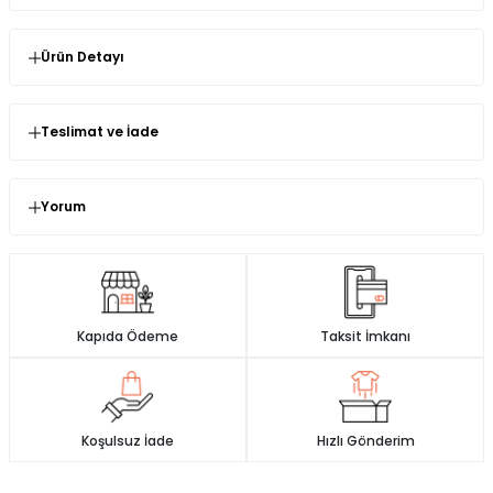
Ürün Detayı
* Ürün Kalıp : Normal Kalıp ( Kendi Bedeninizi Birebir
Tercih Etmenizi Öneririz )
Teslimat ve İade
* Kumaş Türü : Premium Janjan Kumaş
Değişim ve İade işlemleri hakkında bilgiler
* Ürün Boy : 155 cm
İmajbutik.com' dan satın almış olduğunuz ürünlerin
Yorum
* Astar : Var
kullanılmamış olması şartıyla değişim veya iade süresi
Yorum (0)
siparişinizi teslim aldığınız andan itibaren
14 gün
dür.
* Fermuar : Var
Ürün incelemeleriniz ile gurur duyuyoruz ve
İade ve değişim süreçlerini daha hızlı yapmak için sizlere paket
işaretlenmedikçe onları sansürlemeyeceğiz.
* Esneklik : Yok
içinde gönderdiğimiz faturanın arkasındaki iade değişim
formunu eksiksiz doldurup ürünleri bize iade yada değişime
* Ürün Detay : Abiye, hem tasarımı hem de kumaş
gönderebilirsiniz
Kapıda Ödeme
Taksit İmkanı
dokusuyla zarafeti ve modernizmi bir araya getiren şık
0 Yorum
0.0
bir parçadır.Bel bölgesindeki yoğun drapeler ve aşağı
Ürün iadesi yaptığınız zaman, ürün incelemeden kabul onayı
5
0 %
doğru süzülen pileli yapı, silüeti daha ince ve uzun
aldıktan sonra, ödeme şeklinize sadık kalınarak paranız iade
4
0 %
gösteren formdadır.Yakadaki zarif broş ve bel hattı
yapılmaktadır.
3
0 %
boyunca dikey olarak yerleştirilen taş süslemeler,
2
0 %
Koşulsuz İade
Hızlı Gönderim
tasarıma lüks bir ışıltı kazandırır.Balon kol detayı,
Ödemenizi kredi kartıyla gerçekleştirdiyseniz para iadeniz ödeme
1
0 %
manşetlerle birleşerek hem konforlu bir kullanım sunar
yaptığınız kartınıza iade gönderiniz iade ekibimiz tarafından
hem de elbiseye nostaljik bir şıklık katar.
onaylandıktan sonra 3-7 iş günü içerisinde iade edilir.