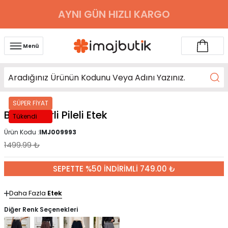
AYNI GÜN HIZLI KARGO
Menü
SÜPER FİYAT
Bej Kemerli Pileli Etek
Tükendi
Ürün Kodu :
IMJ009993
1499.99
₺
SEPETTE %50 İNDİRİMLİ 749.00 ₺
Daha Fazla
Etek
Diğer Renk Seçenekleri