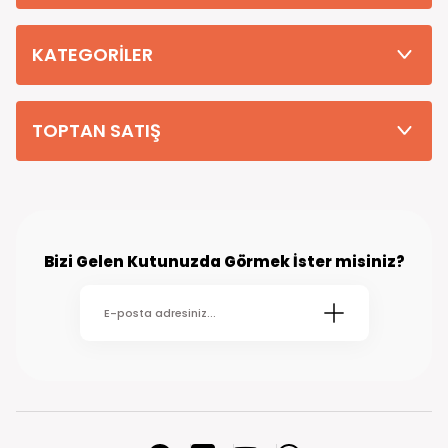
Tüm Siparişleriniz PTT KARGO Güvencesi ile 2-5 iş gününde sizlere
teslim edilmektedir. (kırsal köy kasaba gibi yerlere bu süre 7 güne
kadar uzayabilmektedir
KATEGORİLER
TOPTAN SATIŞ
Bizi Gelen Kutunuzda Görmek İster misiniz?