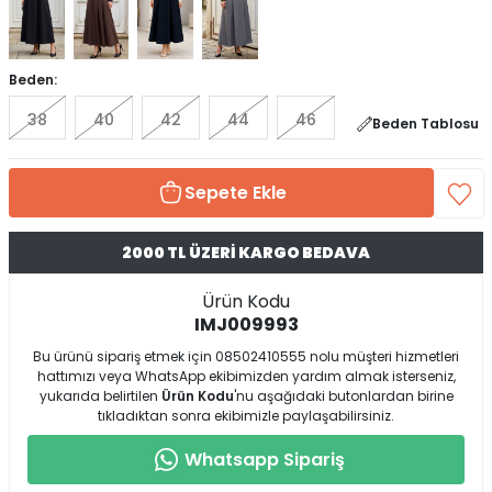
Beden:
38
40
42
44
46
Beden Tablosu
Sepete Ekle
2000 TL ÜZERİ KARGO BEDAVA
Ürün Kodu
IMJ009993
Bu ürünü sipariş etmek için 08502410555 nolu müşteri hizmetleri
hattımızı veya WhatsApp ekibimizden yardım almak isterseniz,
yukarıda belirtilen
Ürün Kodu
'nu aşağıdaki butonlardan birine
tıkladıktan sonra ekibimizle paylaşabilirsiniz.
Whatsapp Sipariş