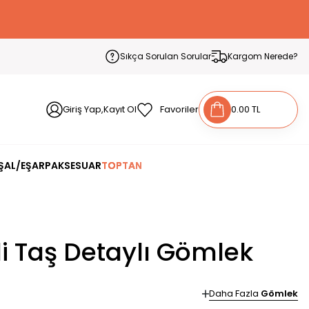
Sıkça Sorulan Sorular
Kargom Nerede?
Giriş Yap,Kayıt Ol
Favoriler
0.00 TL
ŞAL/EŞARP
AKSESUAR
TOPTAN
li Taş Detaylı Gömlek
Daha Fazla
Gömlek