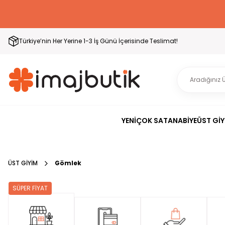
Türkiye’nin Her Yerine 1-3 İş Günü İçerisinde Teslimat!
YENİ
ÇOK SATAN
ABİYE
ÜST GİY
ÜST GİYİM
Gömlek
SÜPER FİYAT