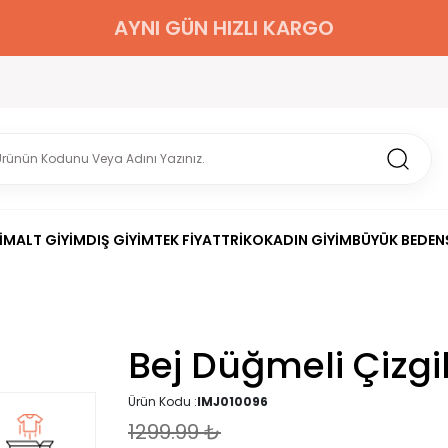
AYNI GÜN HIZLI KARGO
İM
ALT GİYİM
DIŞ GİYİM
TEK FİYAT
TRİKO
KADIN GİYİM
BÜYÜK BEDEN
Bej Düğmeli Çizgi
Ürün Kodu :
IMJ010096
1299.99
₺