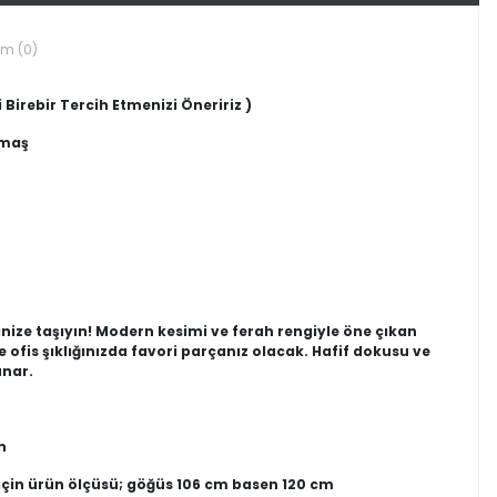
um (0)
 Birebir Tercih Etmenizi Öneririz )
umaş
ilinize taşıyın! Modern kesimi ve ferah rengiyle öne çıkan
fis şıklığınızda favori parçanız olacak. Hafif dokusu ve
unar.
n
için ürün ölçüsü; göğüs 106 cm basen 120 cm