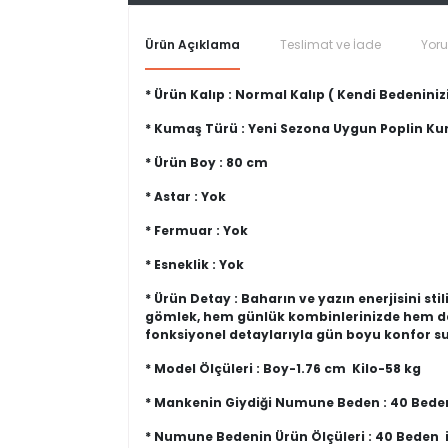
Ürün Açıklama
Teslimat ve İade
Yor
* Ürün Kalıp : Normal Kalıp ( Kendi Bedeninizi
* Kumaş Türü : Yeni Sezona Uygun Poplin K
* Ürün Boy : 80 cm
* Astar : Yok
* Fermuar : Yok
* Esneklik : Yok
* Ürün Detay : Baharın ve yazın enerjisini st
gömlek, hem günlük kombinlerinizde hem de o
fonksiyonel detaylarıyla gün boyu konfor s
* Model Ölçüleri : Boy-1.76 cm Kilo-58 kg
* Mankenin Giydiği Numune Beden : 40 Bede
* Numune Bedenin Ürün Ölçüleri : 40 Beden 