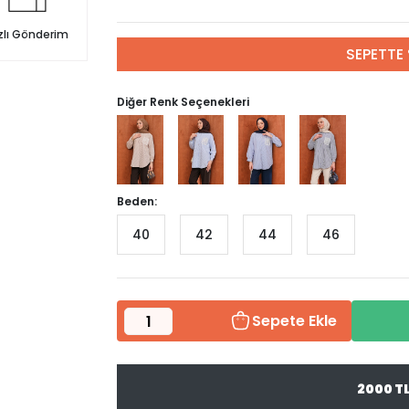
zlı Gönderim
SEPETTE 
Diğer Renk Seçenekleri
Beden:
40
42
44
46
Sepete Ekle
2000 T