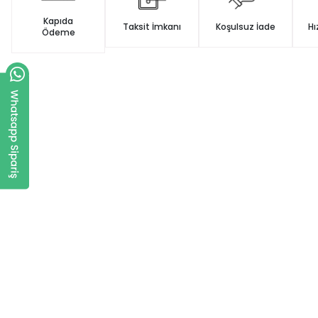
Kapıda
Taksit İmkanı
Koşulsuz İade
Hı
Ödeme