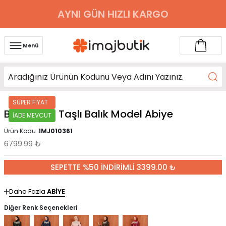
AYNI GÜN HIZLI KARGO
Menü
SÜPER FİYAT
Bebe Mavi Taşlı Balık Model Abiye
İADE MEVCUT
Ürün Kodu :
IMJ010361
6799.99
₺
SEPETTE %50 İNDİRİMLİ 3399.00 ₺
Daha Fazla
ABİYE
Diğer Renk Seçenekleri