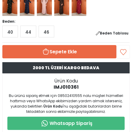
Beden:
40
44
46
Beden Tablosu
Sepete Ekle
2000 TL ÜZERİ KARGO BEDAVA
Ürün Kodu
IMJ010361
Bu ürünü sipariş etmek için 08502410555 nolu müşteri hizmetleri
hattımızı veya WhatsApp ekibimizden yardım almak isterseniz,
yukarıda belirtilen
Ürün Kodu
'nu aşağıdaki butonlardan birine
tıkladıktan sonra ekibimizle paylaşabilirsiniz.
Whatsapp Sipariş