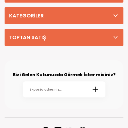
Tüm Siparişleriniz PTT KARGO Güvencesi ile 2-5 iş gününde sizlere
teslim edilmektedir. (kırsal köy kasaba gibi yerlere bu süre 7 güne
kadar uzayabilmektedir
KATEGORİLER
TOPTAN SATIŞ
Bizi Gelen Kutunuzda Görmek İster misiniz?