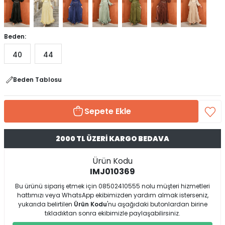
Beden:
40
44
Beden Tablosu
Sepete Ekle
2000 TL ÜZERİ KARGO BEDAVA
Ürün Kodu
IMJ010369
Bu ürünü sipariş etmek için 08502410555 nolu müşteri hizmetleri
hattımızı veya WhatsApp ekibimizden yardım almak isterseniz,
yukarıda belirtilen
Ürün Kodu
'nu aşağıdaki butonlardan birine
tıkladıktan sonra ekibimizle paylaşabilirsiniz.