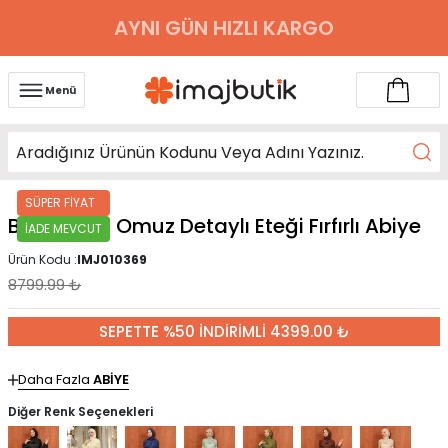
AYNI GÜN HIZLI KARGO
Menü
SÜPER FİYAT
Bebe Mavi Omuz Detaylı Eteği Fırfırlı Abiye
İADE MEVCUT
Ürün Kodu :
IMJ010369
8799.99
₺
SEPETTE %50 İNDİRİMLİ 4399.00 ₺
Daha Fazla
ABİYE
Diğer Renk Seçenekleri