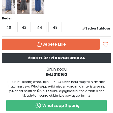
Beden:
40
42
44
48
Beden Tablosu
Sepete Ekle
2000 TL ÜZERİ KARGO BEDAVA
Ürün Kodu
IMJ010162
Bu ürünü sipariş etmek için 08502410555 nolu müşteri hizmetleri
hattımızı veya WhatsApp ekibimizden yardım almak isterseniz,
yukarıda belirtilen
Ürün Kodu
'nu aşağıdaki butonlardan birine
tıkladıktan sonra ekibimizle paylaşabilirsiniz.
Whatsapp Sipariş