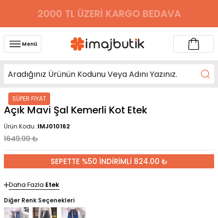
2000 TL ÜZERİ KARGO BEDAVA
Menü
SÜPER FİYAT
Açık Mavi Şal Kemerli Kot Etek
Ürün Kodu :
IMJ010162
1649.99
₺
SEPETTE %50 İNDİRİMLİ 824.00 ₺
Daha Fazla
Etek
Diğer Renk Seçenekleri