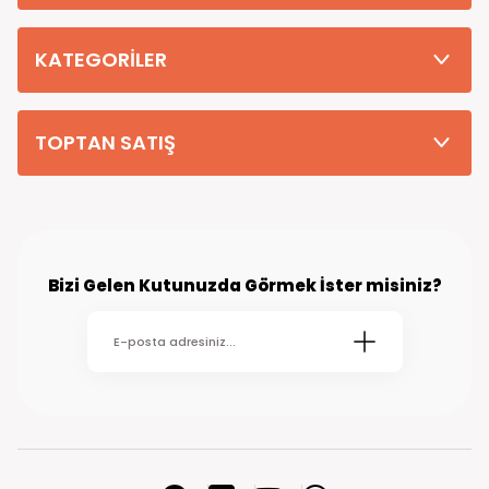
Tüm Siparişleriniz PTT KARGO Güvencesi ile 2-5 iş gününde sizlere
teslim edilmektedir. (kırsal köy kasaba gibi yerlere bu süre 7 güne
kadar uzayabilmektedir
KATEGORİLER
TOPTAN SATIŞ
Bizi Gelen Kutunuzda Görmek İster misiniz?