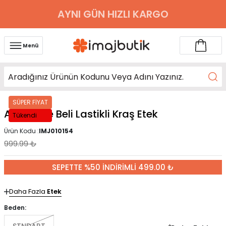
AYNI GÜN HIZLI KARGO
Menü
SÜPER FİYAT
Acı Kahve Beli Lastikli Kraş Etek
Tükendi
Ürün Kodu :
IMJ010154
999.99
₺
SEPETTE %50 İNDİRİMLİ 499.00 ₺
Daha Fazla
Etek
Beden: