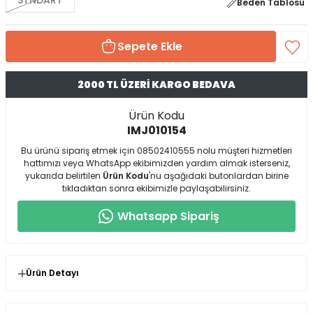
STNDART
Beden Tablosu
Sepete Ekle
2000 TL ÜZERİ KARGO BEDAVA
Ürün Kodu
IMJ010154
Bu ürünü sipariş etmek için 08502410555 nolu müşteri hizmetleri
hattımızı veya WhatsApp ekibimizden yardım almak isterseniz,
yukarıda belirtilen
Ürün Kodu
'nu aşağıdaki butonlardan birine
tıkladıktan sonra ekibimizle paylaşabilirsiniz.
Whatsapp Sipariş
Ürün Detayı
* Ürün Kalıp : Standart Beden / 38-42 Beden Uyumlu