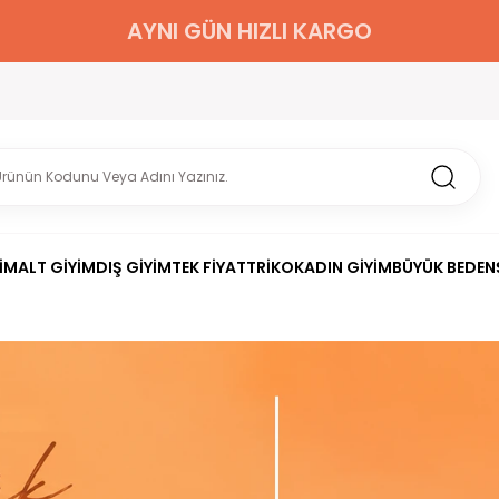
2000 TL ÜZERİ KARGO BEDAVA
İM
ALT GİYİM
DIŞ GİYİM
TEK FİYAT
TRİKO
KADIN GİYİM
BÜYÜK BEDEN