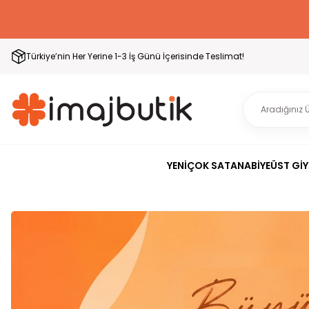
Türkiye’nin Her Yerine 1-3 İş Günü İçerisinde Teslimat!
YENİ
ÇOK SATAN
ABİYE
ÜST GİY