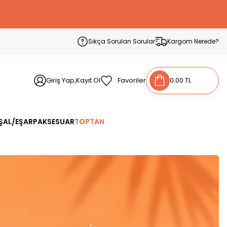
Sıkça Sorulan Sorular
Kargom Nerede?
Giriş Yap,Kayıt Ol
Favoriler
0.00 TL
ŞAL/EŞARP
AKSESUAR
TOPTAN